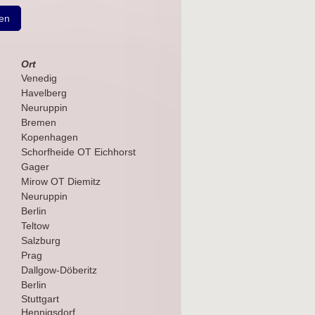
hen
Ort
Venedig
Havelberg
Neuruppin
Bremen
Kopenhagen
Schorfheide OT Eichhorst
Gager
Mirow OT Diemitz
Neuruppin
Berlin
Teltow
Salzburg
Prag
Dallgow-Döberitz
Berlin
Stuttgart
Hennigsdorf