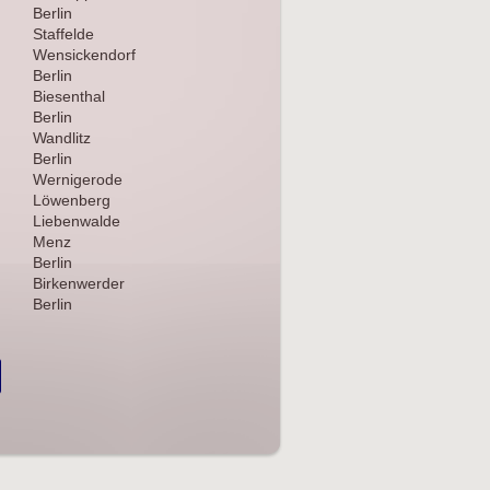
Berlin
Staffelde
Wensickendorf
Berlin
Biesenthal
Berlin
Wandlitz
Berlin
Wernigerode
Löwenberg
Liebenwalde
Menz
Berlin
Birkenwerder
Berlin